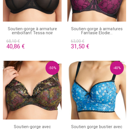
EN STOCK
STOCK ÉPUISÉ
Soutien-gorge à armature
Soutien-gorge à armatures
emboîtant Tessa noir
Fantasie Elodie...
68,10 €
63,00 €
40,86 €
31,50 €
-50%
-40%
EN STOCK
PRODUIT DISPONIBLE AVEC
Soutien-gorge avec
Soutien gorge bustier avec