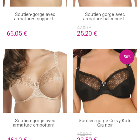
PRODUIT DISPONIBLE AVEC
EN STOCK
Soutien-gorge avec
Soutien gorge avec
D'AUTRES OPTIONS
armatures support...
armature balconnet...
42,00 €
66,05 €
25,20 €
-50%
EN STOCK
STOCK ÉPUISÉ
Soutien-gorge avec
Soutien-gorge Curvy Kate
armature emboîtant...
Gia noir
45,00 €
46,10 €
22,50 €