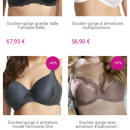
STOCK ÉPUISÉ
PRODUIT DISPONIBLE AVEC
Soutien-gorge grande taille
Soutien-gorge à armatures
D'AUTRES OPTIONS
Fantasie Belle...
multipositions...
67,95 €
56,90 €
-40%
-30%
STOCK ÉPUISÉ
EN STOCK
Soutien-gorge à armature
Soutien-gorge avec
moulé Hermione Gris
armature à balconnet...