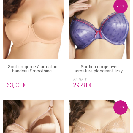
-50%
EN STOCK
EN STOCK
Soutien-gorge à armature
Soutien gorge avec
bandeau Smoothing...
armature plongeant Izzy...
58,95 €
63,00 €
29,48 €
-30%