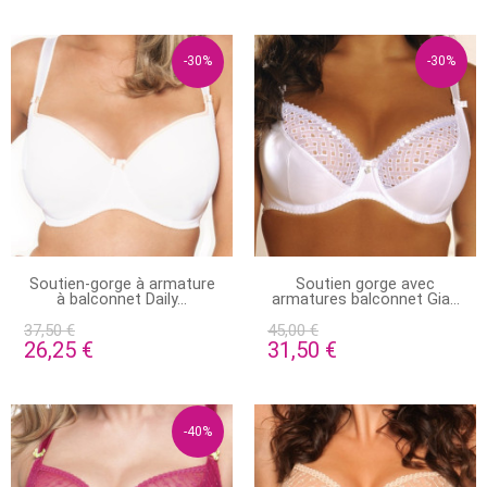
-30%
-30%
PRODUIT DISPONIBLE AVEC
PRODUIT DISPONIBLE AVEC
Soutien-gorge à armature
Soutien gorge avec
D'AUTRES OPTIONS
D'AUTRES OPTIONS
à balconnet Daily...
armatures balconnet Gia...
37,50 €
45,00 €
26,25 €
31,50 €
-40%