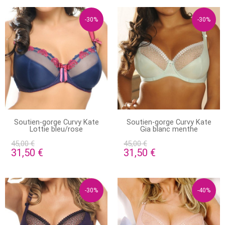
-30%
-30%
STOCK ÉPUISÉ
STOCK ÉPUISÉ
Soutien-gorge Curvy Kate
Soutien-gorge Curvy Kate
Lottie bleu/rose
Gia blanc menthe
45,00 €
45,00 €
31,50 €
31,50 €
-30%
-40%