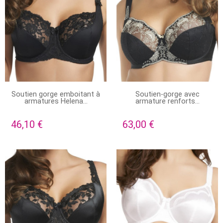
EN STOCK
PRODUIT DISPONIBLE AVEC
Soutien gorge emboitant à
Soutien-gorge avec
D'AUTRES OPTIONS
armatures Helena...
armature renforts...
46,10 €
63,00 €