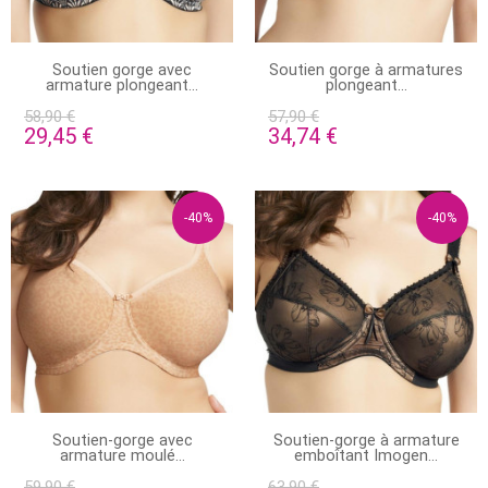
STOCK ÉPUISÉ
EN STOCK
Soutien gorge avec
Soutien gorge à armatures
armature plongeant...
plongeant...
58,90 €
57,90 €
29,45 €
34,74 €
-40%
-40%
EN STOCK
EN STOCK
Soutien-gorge avec
Soutien-gorge à armature
armature moulé...
emboîtant Imogen...
59,90 €
63,90 €