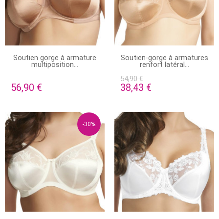
EN STOCK
EN STOCK
Soutien gorge à armature
Soutien-gorge à armatures
multiposition...
renfort latéral...
54,90 €
56,90 €
38,43 €
-30%