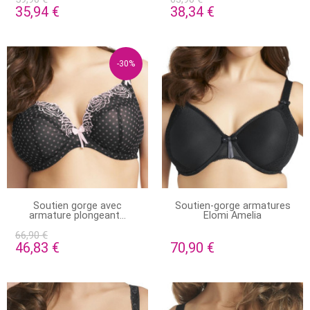
35,94 €
38,34 €
-30%
EN STOCK
STOCK ÉPUISÉ
Soutien gorge avec
Soutien-gorge armatures
armature plongeant...
Elomi Amelia
66,90 €
46,83 €
70,90 €