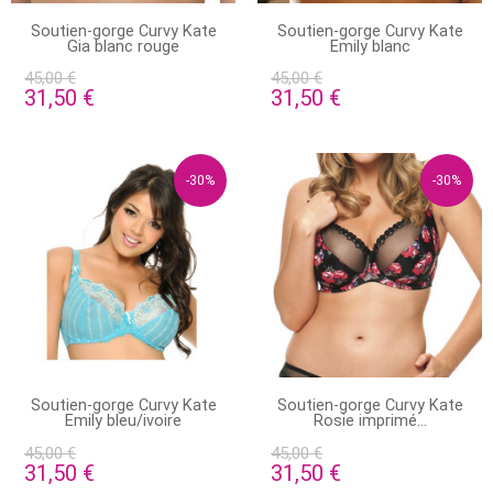
STOCK ÉPUISÉ
STOCK ÉPUISÉ
Soutien-gorge Curvy Kate
Soutien-gorge Curvy Kate
Gia blanc rouge
Emily blanc
45,00 €
45,00 €
31,50 €
31,50 €
-30%
-30%
STOCK ÉPUISÉ
STOCK ÉPUISÉ
Soutien-gorge Curvy Kate
Soutien-gorge Curvy Kate
Emily bleu/ivoire
Rosie imprimé...
45,00 €
45,00 €
31,50 €
31,50 €