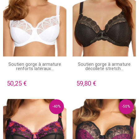
PRODUIT DISPONIBLE AVEC
EN STOCK
Soutien gorge à armature
Soutien gorge à armature
D'AUTRES OPTIONS
renforts latéraux...
décolleté stretch...
50,25 €
59,80 €
-40%
-50%