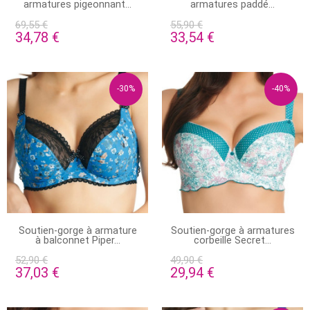
D'AUTRES OPTIONS
armatures pigeonnant...
armatures paddé...
69,55 €
55,90 €
34,78 €
33,54 €
-30%
-40%
EN STOCK
PRODUIT DISPONIBLE AVEC
Soutien-gorge à armature
Soutien-gorge à armatures
D'AUTRES OPTIONS
à balconnet Piper...
corbeille Secret...
52,90 €
49,90 €
37,03 €
29,94 €