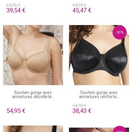
65,90 €
64,95 €
39,54 €
45,47 €
-30%
PRODUIT DISPONIBLE AVEC
STOCK ÉPUISÉ
Soutien gorge avec
Soutien gorge avec
D'AUTRES OPTIONS
armatures décolleté...
armatures renforts...
54,90 €
54,95 €
38,43 €