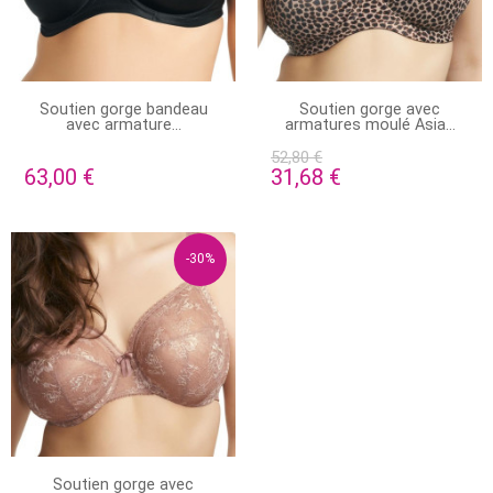
EN STOCK
EN STOCK
Soutien gorge bandeau
Soutien gorge avec
avec armature...
armatures moulé Asia...
52,80 €
63,00 €
31,68 €
-30%
EN STOCK
Soutien gorge avec