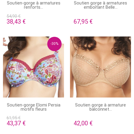
PRODUIT DISPONIBLE AVEC
PRODUIT DISPONIBLE AVEC
Soutien-gorge à armatures
Soutien gorge à armatures
D'AUTRES OPTIONS
D'AUTRES OPTIONS
renforts...
emboîtant Belle...
54,90 €
38,43 €
67,95 €
-30%
STOCK ÉPUISÉ
EN STOCK
Soutien-gorge Elomi Persia
Soutien gorge à armature
motifs fleurs
balconnet...
61,95 €
43,37 €
42,00 €