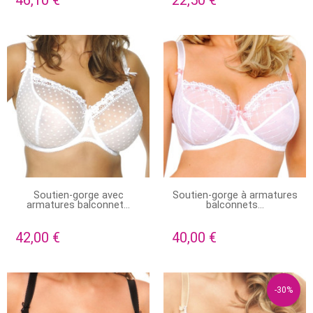
EN STOCK
PRODUIT DISPONIBLE AVEC
Soutien-gorge avec
Soutien-gorge à armatures
D'AUTRES OPTIONS
armatures balconnet...
balconnets...
42,00 €
40,00 €
-30%