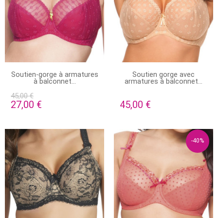
STOCK ÉPUISÉ
EN STOCK
Soutien-gorge à armatures
Soutien gorge avec
à balconnet...
armatures à balconnet...
45,00 €
27,00 €
45,00 €
-40%