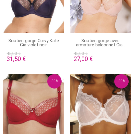
STOCK ÉPUISÉ
EN STOCK
Soutien-gorge Curvy Kate
Soutien gorge avec
Gia violet noir
armature balconnet Gia...
45,00 €
45,00 €
31,50 €
27,00 €
-30%
-30%