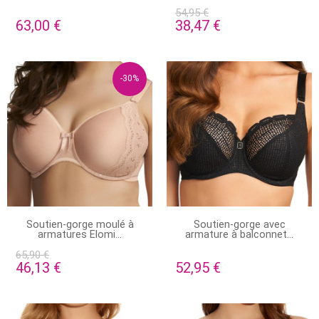
54,95 €
63,00 €
38,47 €
-30%
STOCK ÉPUISÉ
EN STOCK
Soutien-gorge moulé à
Soutien-gorge avec
armatures Elomi...
armature à balconnet...
65,90 €
46,13 €
52,95 €