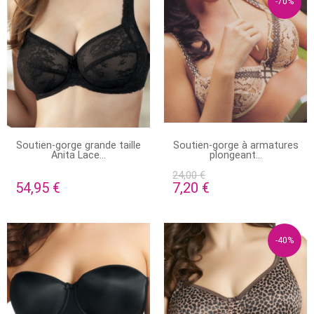
-70%
STOCK ÉPUISÉ
PRODUIT DISPONIBLE AVEC
Soutien-gorge grande taille
Soutien-gorge à armatures
D'AUTRES OPTIONS
Anita Lace...
plongeant...
24,00 €
54,95 €
7,20 €
-40%