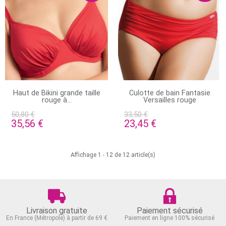
EN STOCK
EN STOCK
Haut de Bikini grande taille
Culotte de bain Fantasie
rouge à...
Versailles rouge
50,80 €
33,50 €
35,56 €
23,45 €
Affichage 1 - 12 de 12 article(s)
Livraison gratuite
Paiement sécurisé
En France (Métropole) à partir de 69 €
Paiement en ligne 100% sécurisé