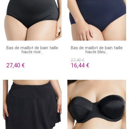
STOCK ÉPUISÉ
STOCK ÉPUISÉ
Bas de maillot de bain taille
Bas de maillot de bain taille
haute noir...
haute bleu...
27,40 €
27,40 €
16,44 €