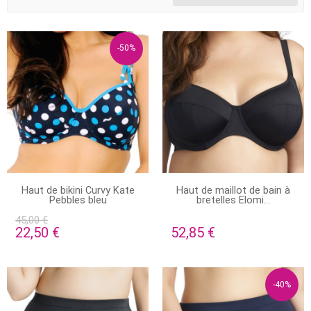
-50%
PRODUIT DISPONIBLE AVEC
PRODUIT DISPONIBLE AVEC
Haut de bikini Curvy Kate
Haut de maillot de bain à
D'AUTRES OPTIONS
D'AUTRES OPTIONS
Pebbles bleu
bretelles Elomi...
45,00 €
22,50 €
52,85 €
-40%