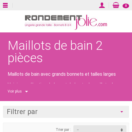
0
Maillots de bain 2
pièces
Maillots de bain avec grands bonnets et tailles larges
Voici une sélection de bas et de hauts de maillots de
bain que vous associerez selon vos goût : unis,
Voir plus
dépareillés...Disponibles évidemment dans de grandes
tailles pour que les femmes avec des formes puissent
aussi en profiter !
Filtrer par
Trier par :