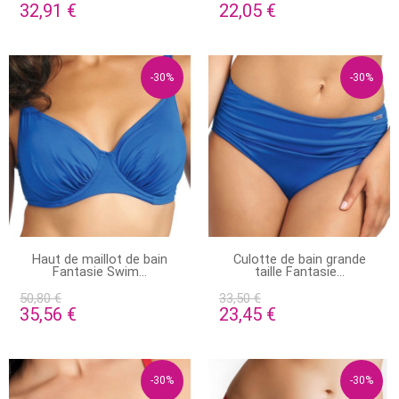
32,91 €
22,05 €
-30%
-30%
PRODUIT DISPONIBLE AVEC
EN STOCK
Haut de maillot de bain
Culotte de bain grande
D'AUTRES OPTIONS
Fantasie Swim...
taille Fantasie...
50,80 €
33,50 €
35,56 €
23,45 €
-30%
-30%