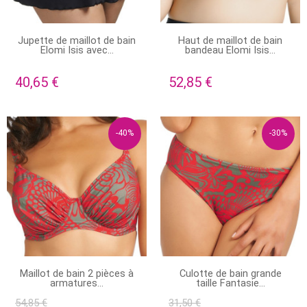
EN STOCK
PRODUIT DISPONIBLE AVEC
Jupette de maillot de bain
Haut de maillot de bain
D'AUTRES OPTIONS
Elomi Isis avec...
bandeau Elomi Isis...
40,65 €
52,85 €
-40%
-30%
PRODUIT DISPONIBLE AVEC
STOCK ÉPUISÉ
Maillot de bain 2 pièces à
Culotte de bain grande
D'AUTRES OPTIONS
armatures...
taille Fantasie...
54,85 €
31,50 €