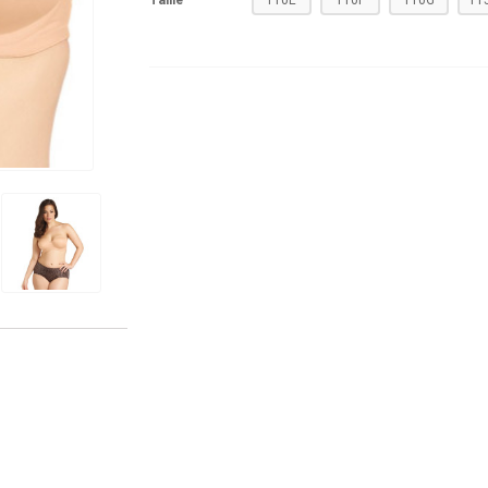
Taille
110E
110F
110G
11