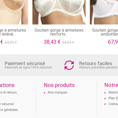
ge à armatures
Soutien-gorge à armatures
Soutien gorge
latéral...
renforts...
emboîtant
 €
38,43 €
67,9
54,90 €
54,90 €
Paiement sécurisé
Retours faciles
Paiement en ligne 100% sécurisé
Retours possibles pendant
ations
Nos produits
Notre
ns et retours
Nos marques
Mentio
s
Plan d
 sécurisé
Conta
ns générales