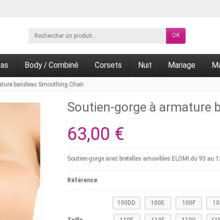
OK
as
Body / Combiné
Corsets
Nuit
Mariage
Ma
ature bandeau Smoothing Chair
Soutien-gorge à armature
63,00 €
Soutien-gorge avec bretelles amovibles ELOMI du 95 au 1
Référence
100DD
100E
100F
10