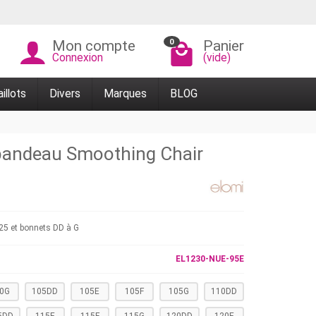
0
Mon compte
Panier
Connexion
(vide)
illots
Divers
Marques
BLOG
 bandeau Smoothing Chair
25 et bonnets DD à G
EL1230-NUE-95E
0G
105DD
105E
105F
105G
110DD