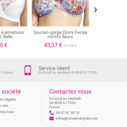
›
 à armatures
Soutien-gorge Elomi Persia
Soutien gorge 
 Belle...
motifs fleurs
balconne
5 €
43,37 €
42,00
61,95 €
Service client
 14 jours
Du lundi au vendredi de 9h30 à 17h30
 société
Contactez-nous
Du lundi au vendredi
ns légales
De 9h30 à 17h30
u site
France
ctez-nous
09 87 67 49 15
infos@rondementjolie.com