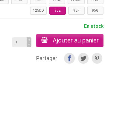
5DD
115E
115F
115G
120DD
120E
125DD
95E
95F
95G
En stock
Ajouter au panier
Partager