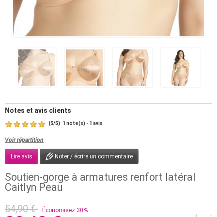
Notes et avis clients
(
5
/
5
)
1
1
note(s) -
avis
Voir répartition
Lire avis
Noter / écrire un commentaire
Soutien-gorge à armatures renfort latéral
Caitlyn Peau
54,90 €
Économisez 30%