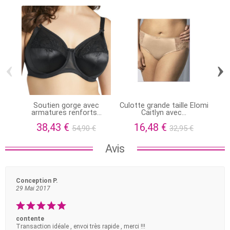
‹
›
Soutien gorge avec
Culotte grande taille Elomi
armatures renforts...
Caitlyn avec...
a
38,43 €
16,48 €
54,90 €
32,95 €
Avis
Conception P.
29 Mai 2017
contente
Transaction idéale , envoi très rapide , merci !!!