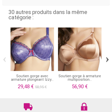
30 autres produits dans la même
catégorie :
‹
›
Soutien gorge avec
Soutien gorge à armature
armature plongeant Izzy...
multiposition...
a
29,48 €
56,90 €
58,95 €