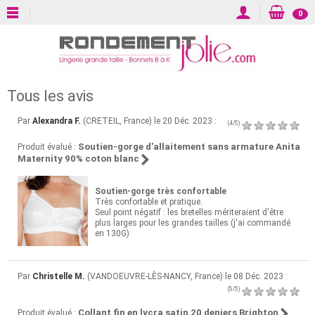
0
Tous les avis
Par
Alexandra F.
(CRETEIL, France) le 20 Déc. 2023 :
(4/5)
Soutien-gorge d'allaitement sans armature Anita
Produit évalué :
Maternity 90% coton blanc
Soutien-gorge très confortable
Très confortable et pratique.
Seul point négatif : les bretelles mériteraient d'être
plus larges pour les grandes tailles (j'ai commandé
en 130G)
Par
Christelle M.
(VANDOEUVRE-LÈS-NANCY, France) le 08 Déc. 2023 :
(5/5)
Collant fin en lycra satin 20 deniers Brighton
Produit évalué :