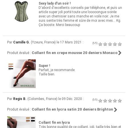
Sexy lady d'un soir !
D'abord d'excellents conseils par téléphone, et puis un
article super joli porté toute une looooongue soirée
avec un chemisier sans manche en voile noir. Je me
suis sentie très femme et sûre de moi avec mes... Kg.
Ça booste. Merci beaucoup
Par
Camille G.
(Yzeure, France) le 17 Mars 2021 :
(5/5)
Collant fin en crepe mousse 20 deniers Monaco
Produit évalué :
Super !
Parfait, je recommande.
Taille bien.
Par
Regis B.
(Colombes, France) le 09 Déc. 2020 :
(5/5)
Collant fin en lycra satin 20 deniers Brighton
Produit évalué :
Collant fin en lycra
Très bonne qualité de ce collant, joli, taille très bien et