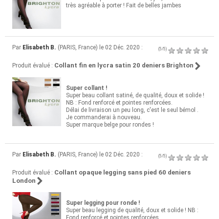
très agréable à porter ! Fait de belles jambes
Par
Elisabeth B.
(PARIS, France) le 02 Déc. 2020 :
(5/5)
Collant fin en lycra satin 20 deniers Brighton
Produit évalué :
Super collant !
Super beau collant satiné, de qualité, doux et solide !
NB : Fond renforcé et pointes renforcées.
Délai de livraison un peu long, c'est le seul bémol .
Je commanderai à nouveau.
Super marque belge pour rondes !
Par
Elisabeth B.
(PARIS, France) le 02 Déc. 2020 :
(5/5)
Collant opaque legging sans pied 60 deniers
Produit évalué :
London
Super legging pour ronde !
Super beau legging de qualité, doux et solide ! NB :
Fond renforcé et pointes renforcées.