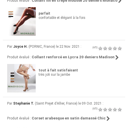
Collant fin en crepe mousse 20 deniers Monaco
Produit évalué :
parfait
confortable et élégant à la fois
Par
Joyce H.
(PORNIC, France) le 22 Nov. 2021 :
(4/5)
Collant renforcé en Lycra 20 deniers Madison
Produit évalué :
tout à fait satisfaisant
très joli sur la jambe
Par
Stephanie T.
(Saint Prejet d'Allier, France) le 09 Oct. 2021 :
(4/5)
Corset arabesque en satin damassé Chic
Produit évalué :