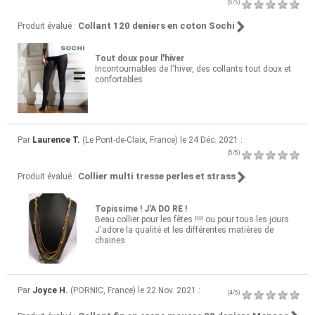
(5/5)
Collant 120 deniers en coton Sochi
Produit évalué :
Tout doux pour l'hiver
Incontournables de l'hiver, des collants tout doux et
confortables
Par
Laurence T.
(Le Pont-de-Claix, France) le 24 Déc. 2021 :
(5/5)
Collier multi tresse perles et strass
Produit évalué :
Topissime ! J'A DO RE !
Beau collier pour les fêtes !!!! ou pour tous les jours.
J'adore la qualité et les différentes matières de
chaines
Par
Joyce H.
(PORNIC, France) le 22 Nov. 2021 :
(4/5)