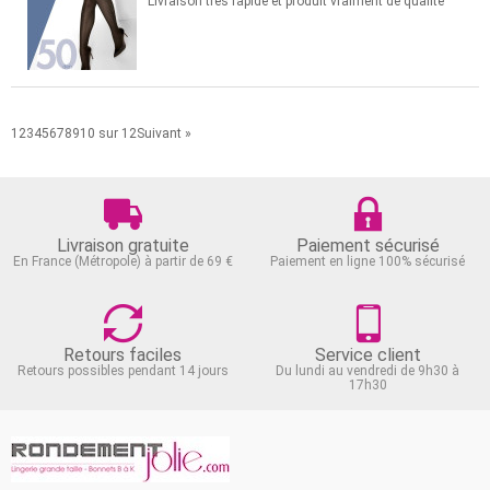
Livraison très rapide et produit vraiment de qualité
1
2
3
4
5
6
7
8
9
10
sur 12
Suivant »
Livraison gratuite
Paiement sécurisé
En France (Métropole) à partir de 69 €
Paiement en ligne 100% sécurisé
Retours faciles
Service client
Retours possibles pendant 14 jours
Du lundi au vendredi de 9h30 à
17h30