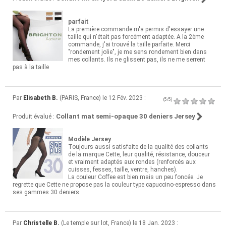
parfait
La première commande m'a permis d'essayer une
taille qui n'était pas forcément adaptée. A la 2ème
commande, j'ai trouvé la taille parfaite. Merci
"rondement jolie", je me sens rondement bien dans
mes collants. Ils ne glissent pas, ils ne me serrent
pas à la taille
Par
Elisabeth B.
(PARIS, France) le 12 Fév. 2023 :
(5/5)
Collant mat semi-opaque 30 deniers Jersey
Produit évalué :
Modèle Jersey
Toujours aussi satisfaite de la qualité des collants
de la marque Cette, leur qualité, résistance, douceur
et vraiment adaptés aux rondes (renforcés aux
cuisses, fesses, taille, ventre, hanches).
La couleur Coffee est bien mais un peu foncée. Je
regrette que Cette ne propose pas la couleur type capuccino-espresso dans
ses gammes 30 deniers.
Par
Christelle B.
(Le temple sur lot, France) le 18 Jan. 2023 :