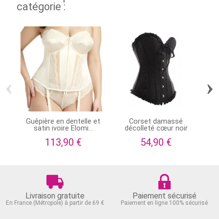
catégorie :
‹
›
Guêpière en dentelle et
Corset damassé
C
satin ivoire Elomi...
décolleté cœur noir
113,90 €
54,90 €
Livraison gratuite
Paiement sécurisé
En France (Métropole) à partir de 69 €
Paiement en ligne 100% sécurisé