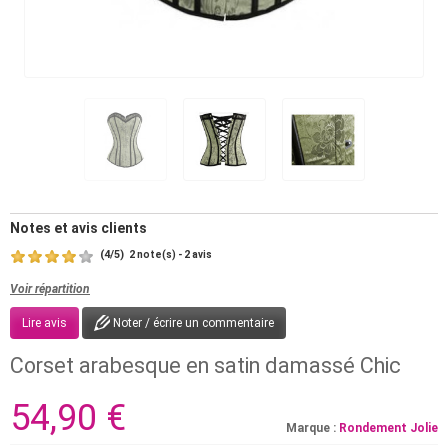
Notes et avis clients
(
4
/
5
)
2
2
note(s) -
avis
Voir répartition
Lire avis
Noter / écrire un commentaire
Corset arabesque en satin damassé Chic
54,90 €
Marque :
Rondement Jolie