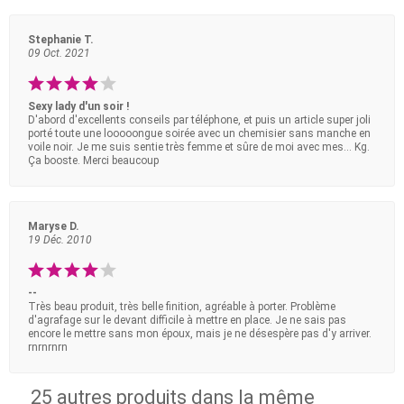
Stephanie T.
09 Oct. 2021
Sexy lady d'un soir !
D'abord d'excellents conseils par téléphone, et puis un article super joli
porté toute une looooongue soirée avec un chemisier sans manche en
voile noir. Je me suis sentie très femme et sûre de moi avec mes... Kg.
Ça booste. Merci beaucoup
Maryse D.
19 Déc. 2010
--
Très beau produit, très belle finition, agréable à porter. Problème
d'agrafage sur le devant difficile à mettre en place. Je ne sais pas
encore le mettre sans mon époux, mais je ne désespère pas d'y arriver.
rnrnrnrn
25 autres produits dans la même