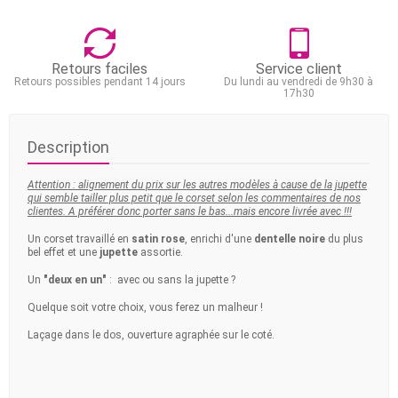
Retours faciles
Service client
Retours possibles pendant 14 jours
Du lundi au vendredi de 9h30 à
17h30
Description
Attention : alignement du prix sur les autres modèles à cause de la jupette
qui semble tailler plus petit que le corset selon les commentaires de nos
clientes. A préférer donc porter sans le bas...mais encore livrée avec !!!
Un corset travaillé en
satin rose
, enrichi d'une
dentelle noire
du plus
bel effet et une
jupette
assortie.
Un
"deux en un"
: avec ou sans la jupette ?
Quelque soit votre choix, vous ferez un malheur !
Laçage dans le dos, ouverture agraphée sur le coté.