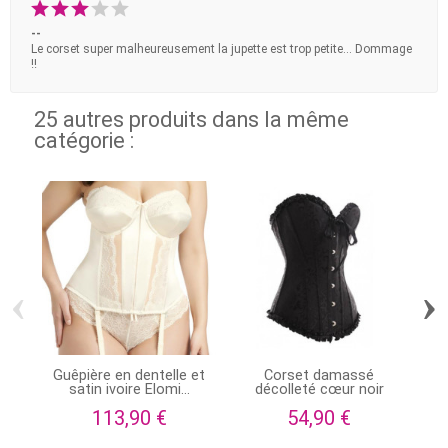
--
Le corset super malheureusement la jupette est trop petite... Dommage
!!
25 autres produits dans la même
catégorie :
‹
›
Guêpière en dentelle et
Corset damassé
C
satin ivoire Elomi...
décolleté cœur noir
113,90 €
54,90 €