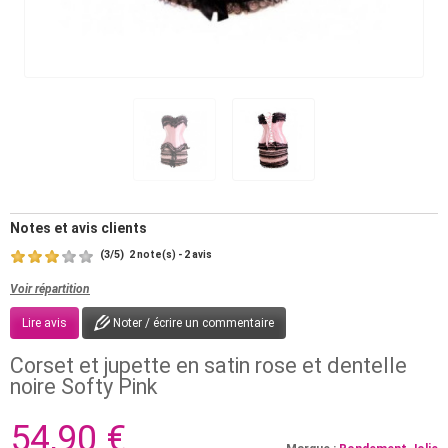
Notes et avis clients
(
3
/
5
)
2
2
note(s) -
avis
Voir répartition
Lire avis
Noter / écrire un commentaire
Corset et jupette en satin rose et dentelle
noire Softy Pink
54,90 €