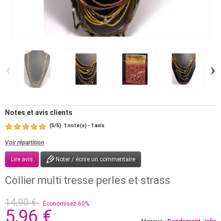
‹
›
Notes et avis clients
(
5
/
5
)
1
1
note(s) -
avis
Voir répartition
Lire avis
Noter / écrire un commentaire
Collier multi tresse perles et strass
14,90 €
Économisez 60%
5,96 €