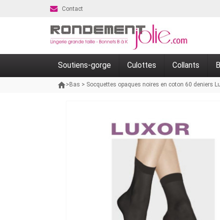
Contact
Soutiens-gorge
Culottes
Collants
B
>
Bas
>
Socquettes opaques noires en coton 60 deniers L