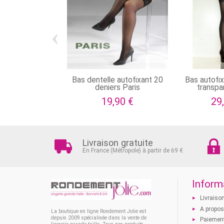
‹
Bas dentelle autofixant 20
Bas autofix
deniers Paris
transpar
19,90 €
29
Livraison gratuite
En France (Métropole) à partir de 69 €
Inform
Livraiso
A propo
La boutique en ligne Rondement Jolie est
depuis 2009 spécialisée dans la vente de
Paiement