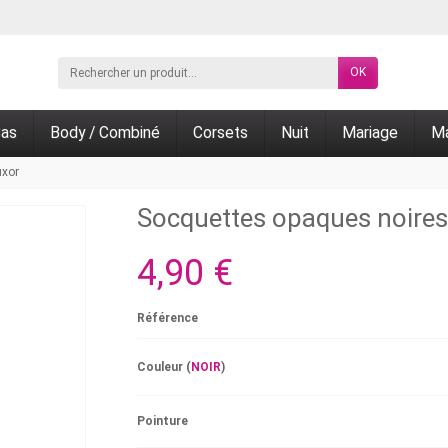
OK
as
Body / Combiné
Corsets
Nuit
Mariage
Ma
uxor
Socquettes opaques noires
4,90 €
Référence
Couleur (
NOIR
)
Pointure