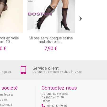
›
oir en voile
Mi bas semi opaque satiné
Mi bas opaque
nt 10...
mollets forts...
mollets larg
0 €
7,90 €
9,90
Service client
 14 jours
Du lundi au vendredi de 9h30 à 17h30
 société
Contactez-nous
Du lundi au vendredi
ns légales
De 9h30 à 17h30
u site
France
ctez-nous
09 87 67 49 15