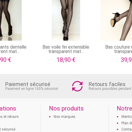
ants dentelle
Bas voile fin extensible
Bas couture n
ent mat...
transparent mat...
transpare
,90 €
18,90 €
39,9
Paiement sécurisé
Retours faciles
Paiement en ligne 100% sécurisé
Retours possibles pendant
ations
Nos produits
Notre
ns et retours
Nos marques
Mentio
s
Plan d
 sécurisé
Conta