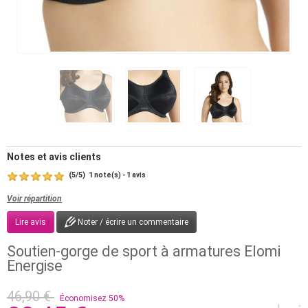
Notes et avis clients
(
5
/
5
)
1
1
note(s) -
avis
Voir répartition
Lire avis
Noter / écrire un commentaire
Soutien-gorge de sport à armatures Elomi
Energise
46,90 €
Économisez 50%