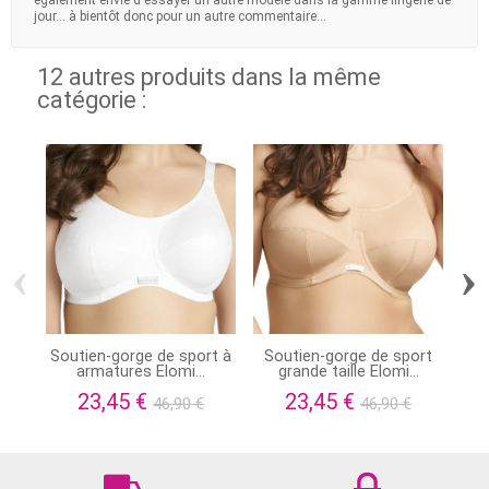
jour... à bientôt donc pour un autre commentaire...
12 autres produits dans la même
catégorie :
‹
›
Soutien-gorge de sport à
Soutien-gorge de sport
So
armatures Elomi...
grande taille Elomi...
23,45 €
23,45 €
46,90 €
46,90 €