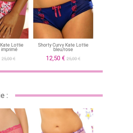
 Kate Lottie
Shorty Curvy Kate Lottie
 imprimé
bleu/rose
€
12,50 €
25,00 €
25,00 €
e :