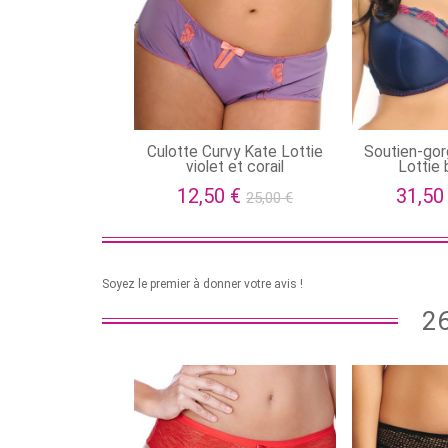
Culotte Curvy Kate Lottie
Soutien-gor
violet et corail
Lottie 
12,50 €
31,50
25,00 €
Soyez le premier à donner votre avis !
26