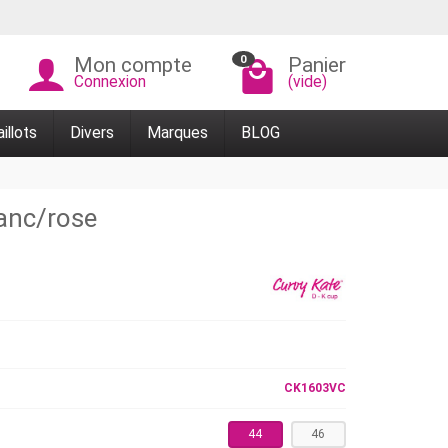
0
Mon compte
Panier
Connexion
(vide)
illots
Divers
Marques
BLOG
lanc/rose
CK1603VC
44
46