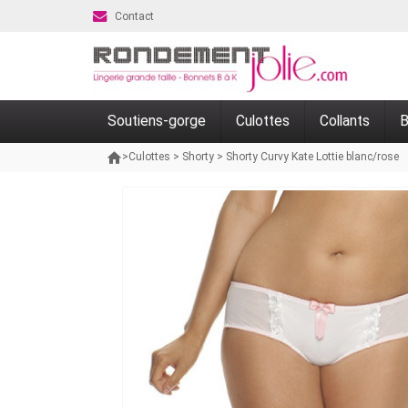
Contact
Soutiens-gorge
Culottes
Collants
B
>
Culottes
>
Shorty
>
Shorty Curvy Kate Lottie blanc/rose