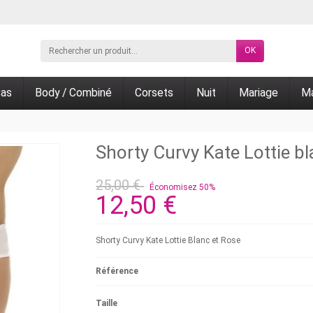
OK
as
Body / Combiné
Corsets
Nuit
Mariage
Ma
Shorty Curvy Kate Lottie b
25,00 €
Économisez 50%
12,50 €
Shorty Curvy Kate Lottie Blanc et Rose
Référence
Taille