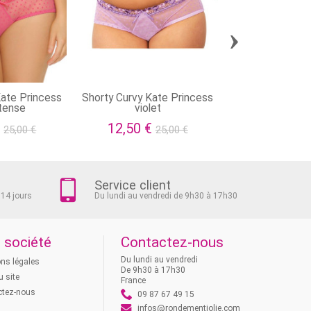
›
Kate Princess
Shorty Curvy Kate Princess
Shorty Curvy K
ntense
violet
bleu/r
€
12,50 €
12,50 €
25,00 €
25,00 €
Service client
 14 jours
Du lundi au vendredi de 9h30 à 17h30
 société
Contactez-nous
Du lundi au vendredi
ns légales
De 9h30 à 17h30
u site
France
ctez-nous
09 87 67 49 15
infos@rondementjolie.com