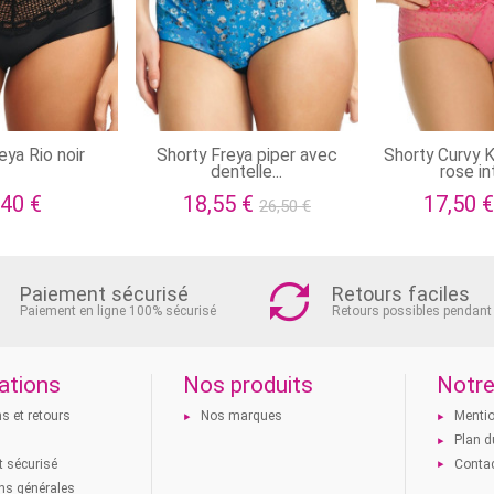
eya Rio noir
Shorty Freya piper avec
Shorty Curvy 
dentelle...
rose i
,40 €
18,55 €
17,50 
26,50 €
Paiement sécurisé
Retours faciles
Paiement en ligne 100% sécurisé
Retours possibles pendant
ations
Nos produits
Notre
ns et retours
Nos marques
Mentio
s
Plan d
 sécurisé
Conta
ns générales