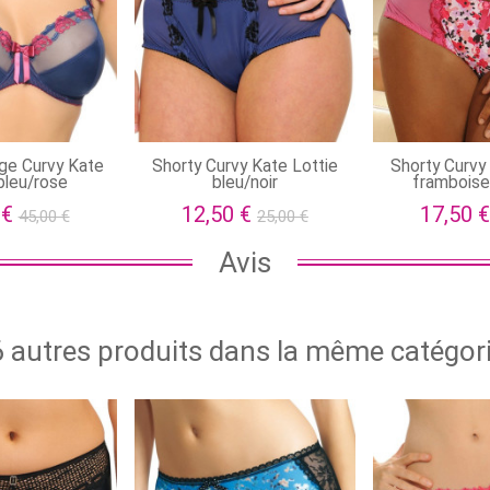
ge Curvy Kate
Shorty Curvy Kate Lottie
Shorty Curvy
bleu/rose
bleu/noir
framboise
 €
12,50 €
17,50 
45,00 €
25,00 €
Avis
 autres produits dans la même catégori