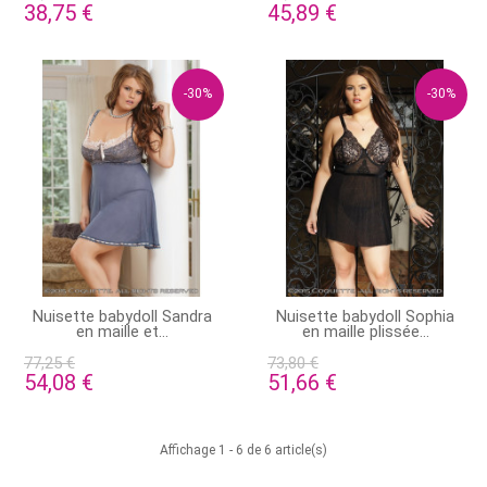
38,75 €
45,89 €
-30%
-30%
STOCK ÉPUISÉ
PRODUIT DISPONIBLE AVEC
Nuisette babydoll Sandra
Nuisette babydoll Sophia
D'AUTRES OPTIONS
en maille et...
en maille plissée...
77,25 €
73,80 €
54,08 €
51,66 €
Affichage 1 - 6 de 6 article(s)