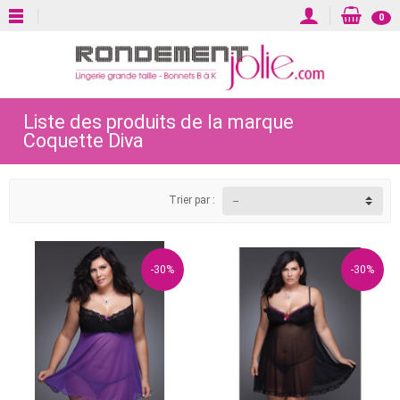
0
Liste des produits de la marque
Coquette Diva
Trier par :
-30%
-30%