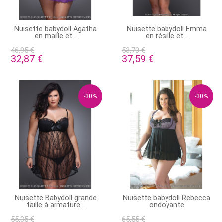
PRODUIT DISPONIBLE AVEC
STOCK ÉPUISÉ
Nuisette babydoll Agatha
Nuisette babydoll Emma
D'AUTRES OPTIONS
en maille et...
en résille et...
46,95 €
53,70 €
32,87 €
37,59 €
-30%
-30%
STOCK ÉPUISÉ
PRODUIT DISPONIBLE AVEC
Nuisette Babydoll grande
Nuisette babydoll Rebecca
D'AUTRES OPTIONS
taille à armature...
ondoyante
55,35 €
65,55 €