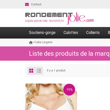
Contact
Soutiens-gorge
Culottes
Collants
B
>
Cake Lingerie
Liste des produits de la mar
Il y a 1 produit.
-70%