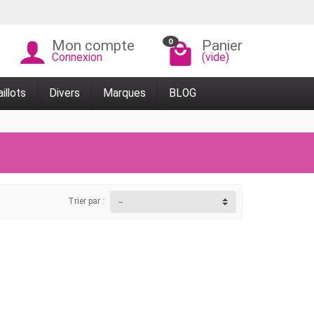
0
Mon compte
Panier
Connexion
(vide)
illots
Divers
Marques
BLOG
Trier par :