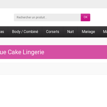
OK
as
Body / Combiné
Corsets
Nuit
Mariage
Ma
que Cake Lingerie