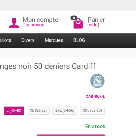
0
Mon compte
Panier
Connexion
(vide)
illots
Divers
Marques
BLOG
nges noir 50 deniers Cardiff
CAR-BLK-L
L (46-48)
XL (50-52)
2XL (54-56)
3XL (58-60)
En stock