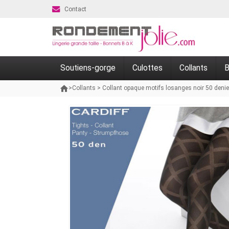
Contact
Soutiens-gorge
Culottes
Collants
B
>
Collants
>
Collant opaque motifs losanges noir 50 denie