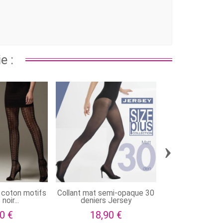
e :
›
 coton motifs
Collant mat semi-opaque 30
Collant opaque
noir...
deniers Jersey
deniers G
0 €
18,90 €
13,90