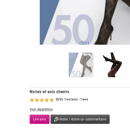
Notes et avis clients
(
5
/
5
)
1
1
note(s) -
avis
Voir répartition
Lire avis
Noter / écrire un commentaire