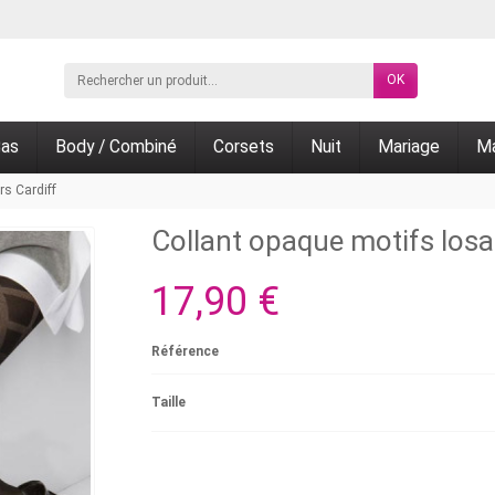
OK
as
Body / Combiné
Corsets
Nuit
Mariage
Ma
rs Cardiff
Collant opaque motifs losa
17,90 €
Référence
Taille