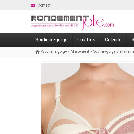
Contact
Soutiens-gorge
Culottes
Collants
B
>
Soutiens-gorge
>
Allaitement
>
Soutien-gorge d'allaitem