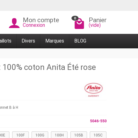
0
Mon compte
Panier
Connexion
(vide)
illots
Divers
Marques
BLOG
t 100% coton Anita Été rose
onnet B à H
5046-550
00E
100F
100G
100H
105B
105C