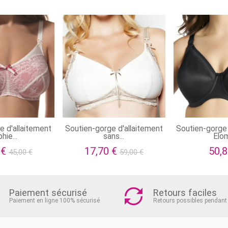
e d'allaitement
Soutien-gorge d'allaitement
Soutien-gorge 
hie...
sans...
Elom
 €
17,70 €
50,8
45,00 €
59,00 €
Paiement sécurisé
Retours faciles
Paiement en ligne 100% sécurisé
Retours possibles pendant