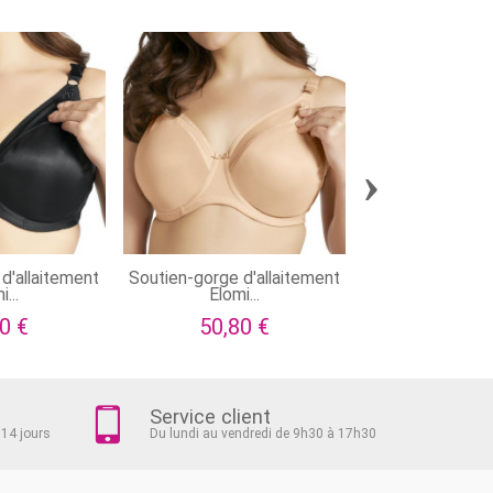
›
d'allaitement
Soutien-gorge d'allaitement
Soutien-gorge d
i...
Elomi...
sans..
0 €
50,80 €
58,90
Service client
 14 jours
Du lundi au vendredi de 9h30 à 17h30