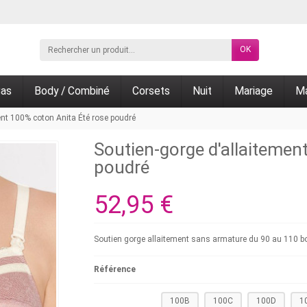
OK
as
Body / Combiné
Corsets
Nuit
Mariage
Ma
ent 100% coton Anita Été rose poudré
Soutien-gorge d'allaitemen
poudré
52,95 €
Soutien gorge allaitement sans armature du 90 au 110 b
Référence
100B
100C
100D
1