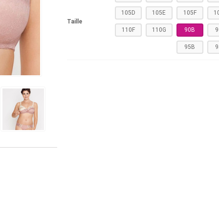
105D
105E
105F
1
Taille
110F
110G
90B
9
95B
9