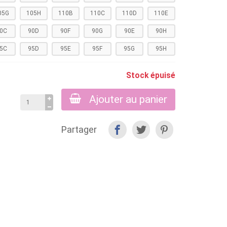
05G
105H
110B
110C
110D
110E
0C
90D
90F
90G
90E
90H
5C
95D
95E
95F
95G
95H
Stock épuisé
Ajouter au panier
Partager